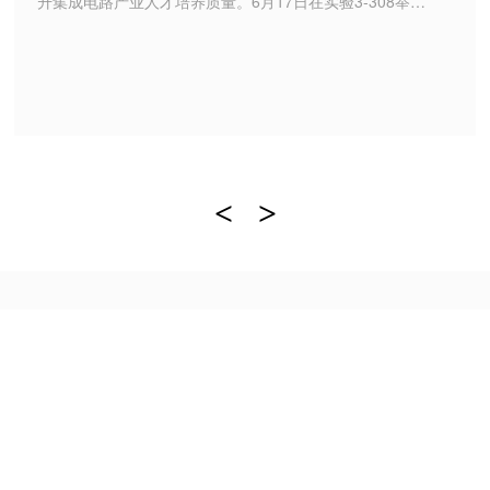
升集成电路产业人才培养质量。6月17日在实验3-308举办
《第十届大学生EDA技术应用大赛暨第四届“青软晶芒
杯”集...
<
>
EXPERIMENTAL TRAINING
实验实训