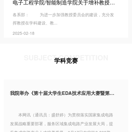
电子工程学院/智能制造学院关于增补教授委员会委员的通知
各系部： 为进一步加强教授委员会的建设，充分发
挥教授在学科建设、教...
2025-02-18
SUBJECT COMPETITION
学科竞赛
我院举办《第十届大学生EDA技术应用大赛暨第四届“青软晶芒杯”集成电路设计竞赛》
本网讯（通讯员：盛舒婷）为贯彻落实国家集成电路
发展战略重要部署，服务区域集成电路产业发展大局，提